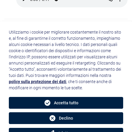
Utilizziamo i cookie per migliorare costantemente il nostro sito
e, al fine di garantirne il corretto funzionamento, impieghiamo
alcuni cookie necessari a livello tecnico. I dati personali quali
cookie o identificatori dei dispositivi e informazioni come
Quicklinks
l’indirizzo IP, possono essere utilizzati per visualizzare alcuni
annunci personalizzati ed eseguire il retargeting. Cliccando su
“Accetto tutto”, acconsenti volontariamente al trattamento dei
tuoi dati. Puoi trovare maggiori informazioni nella nostra
policy sulla protezione dei dati
, che ti consente anche di
modificare in ogni momento le tue scelte.
Radio Sacra Famiglia inBlu
Piazza Duomo 3 - 39100 Bolzano
Accetta tutto
A.I.E.C. ETS
CF
: 94025580211
Conto Corrente Postale:
11277399
IBAN:
IT36L0585611603052573727028
Declino